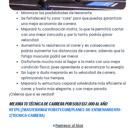
Minimizar las posibilidades de lesionarte.
Se fortalecerá tu zona
“core” para que puedas garantizar
una mejor economía de carrera.
Mejorará tu coordinación motriz, lo que te permitirá contar
con una mejor zancada y, por lo tanto, podrás ganar
velocidad.
Aumentará tu resistencia al correr y en consecuencia
podrás aumentar tus distancias de carrera, además que la
fatiga muscular podrá ser menor.
Disfrutarás mucho más al llegar a la meta con una mejor
condición física, pues aprenderás a economizar tu energía.
Sin lugar a duda mejorarás en tu velocidad de carrera,
optimizando tus tiempos.
Mejorará tu estructura corporal volviéndote más eficiente al
correr, y hasta más elegante, y con mejor parada.
¡Créenos que sí es verdad!
MEJORA TU TÉCNICA DE CARRERA POR SOLO $57.000 AL AÑO
HTTPS://MASTERJORGEYCRISTY.COM/PLANES-DE-ENTRENAMIENTO-
2/TECNICA-CARRERA/
Regresar al blog