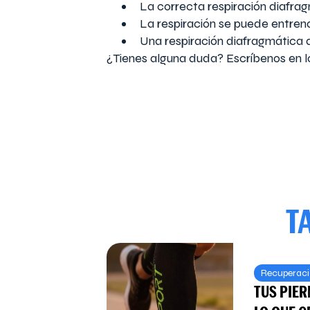
La correcta respiración diafra
La respiración se puede entrena
Una respiración diafragmática a
¿Tienes alguna duda? Escríbenos en l
T
Recuperac
TUS PIE