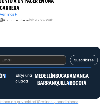
JUNTO A UN PACER EN UNA
CARRERA
Ver más
febrero 09, 2026
Por corremitierra
Suscribirse
IÓN
MEDELLÍN
BUCARAMANGA
Elige una
ciudad
BARRANQUILLA
BOGOTÁ
líticas de privacidad
Términos y condiciones