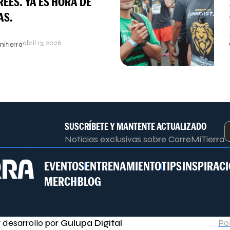
REES. YA ES HORA DE
AS.
abril 13, 2026
itierra
SUSCRÍBETE Y MANTENTE ACTUALIZADO
Noticias exclusivas sobre CorreMiTierra
EVENTOS
ENTRENAMIENTO
TIPS
INSPIRAC
MERCH
BLOG
y desarrollo por
Gulupa Digital
Po