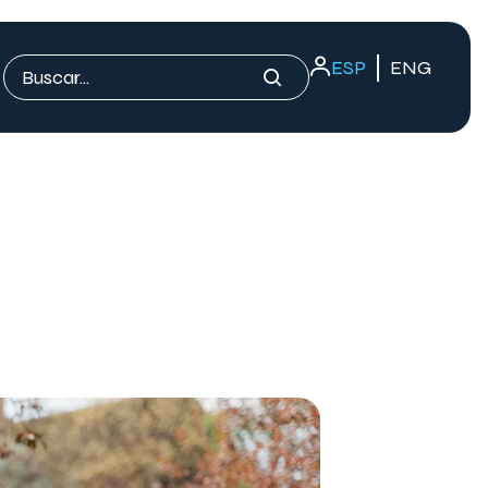
ESP
ENG